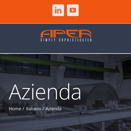
Salta
al
LinkedIn
YouTube
contenuto
Azienda
Home
Italiano
Azienda