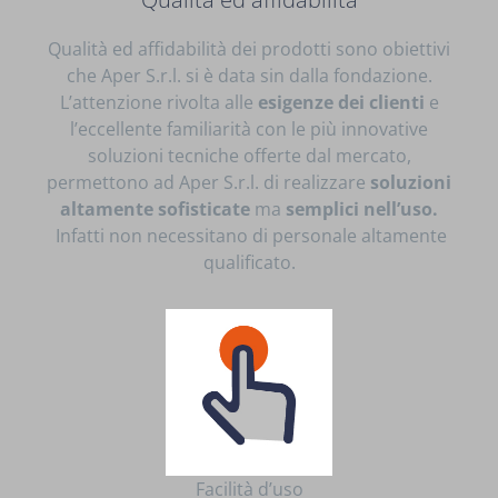
Qualità ed affidabilità dei prodotti sono obiettivi
che Aper S.r.l. si è data sin dalla fondazione.
L’attenzione rivolta alle
esigenze dei clienti
e
l’eccellente familiarità con le più innovative
soluzioni tecniche offerte dal mercato,
permettono ad Aper S.r.l. di realizzare
soluzioni
altamente sofisticate
ma
semplici nell’uso.
Infatti non necessitano di personale altamente
qualificato.
Facilità d’uso