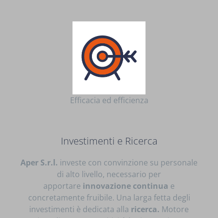
Efficacia ed efficienza
Investimenti e Ricerca
Aper S.r.l.
investe con convinzione su personale
di alto livello, necessario per
apportare
innovazione continua
e
concretamente fruibile. Una larga fetta degli
investimenti è dedicata alla
ricerca.
Motore