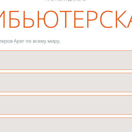
ИБЬЮТЕРСК
леров Aper по всему миру.