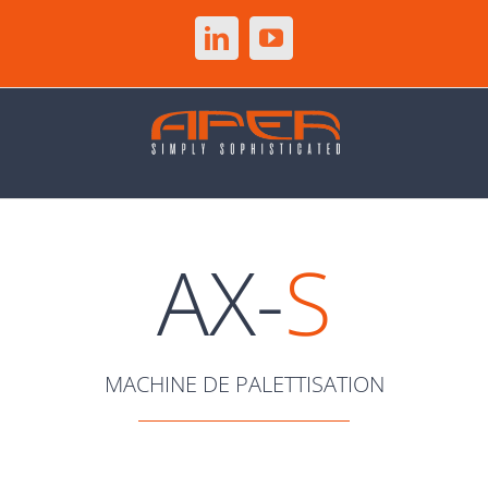
Skip
to
LinkedIn
YouTube
content
AX-
S
MACHINE DE PALETTISATION