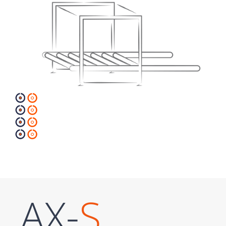
AX-
S