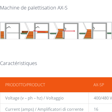
Machine de palettisation AX-S
Machine de palettisation AX-S
Caractéristiques
PRODOTTO/PRODUCT
AX-SP
Voltage (v – ph – hz) / Voltaggio
400/480 V
Current (amps) / Amplificatori di corrente
16